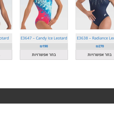
otard
E3647 – Candy Ice Leotard
E3638 – Radiance Le
₪
190
₪
270
למוצר
למוצר
בחר אפשרויות
בחר אפשרויות
ב
זה
זה
יש
יש
מספר
מספר
סוגים.
סוגים.
ניתן
ניתן
לבחור
לבחור
את
את
האפשרויות
האפשרויות
בעמוד
בעמוד
המוצר
המוצר