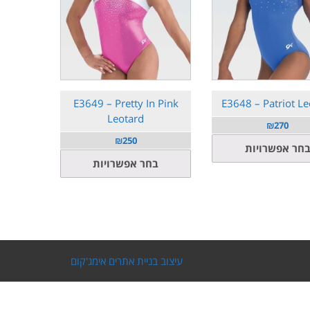
E3649 – Pretty In Pink
E3648 – Patriot Le
Leotard
₪
270
₪
250
למוצר
חר אפשרויות
למוצר
זה
בחר אפשרויות
זה
יש
יש
מספר
מספר
סוגים.
סוגים.
ניתן
ניתן
לבחור
לבחור
את
עיצוב בניית אתרים אימג'קום
את
האפשרויות
האפשרויות
בעמוד
בעמוד
המוצר