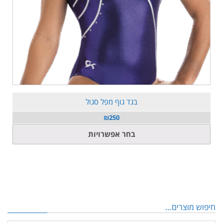
בגד גוף מפל סגול
₪
250
למוצר
בחר אפשרויות
זה
יש
מספר
סוגים.
ניתן
לבחור
מוצרים…
את