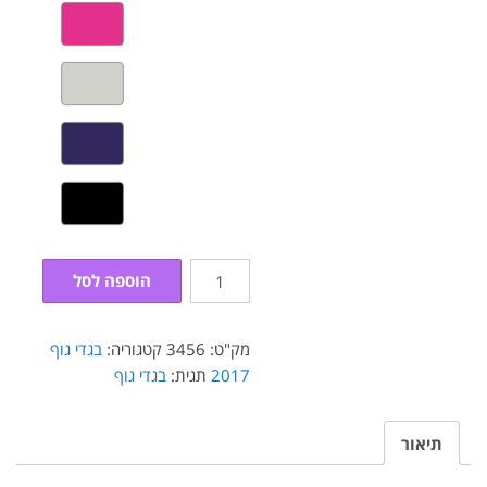
כמות
הוספה לסל
של
בגד
גוף
מק"ט:
3456
קטגוריה:
בגדי גוף
2017
בייסיק
תגית:
בגדי גוף
ור