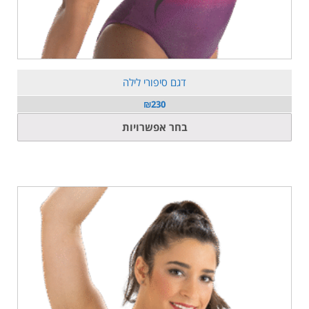
דגם סיפורי לילה
₪
230
למוצר
בחר אפשרויות
זה
יש
מספר
סוגים.
ניתן
לבחור
את
האפשרויות
בעמוד
המוצר