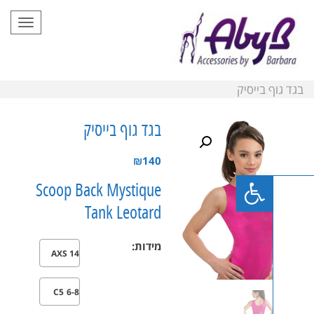
תפריט
 בייסיק
בגד גוף בייסיק
₪
140
פתח סרגל נגישות
Scoop Back Mystique
Tank Leotard
מידות:
AXS 14
C5 6-8