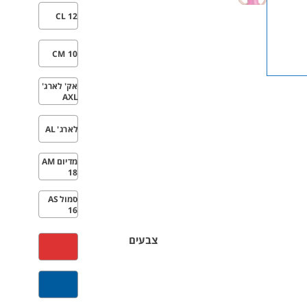
CL 12
CM 10
אק' לארג'
AXL
לארג' AL
מדיום AM
18
סמול AS
16
צבעים