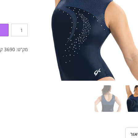
כמות
של
בגד
גוף
מק"ט:
3690
קט
מג'ייק
חצות
אור