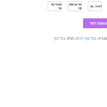
מדיום AM
סמול AS
לארג' AL
16
18
הוספה לסל
גוריה:
בגדי גוף 2017
תגית:
בגדי גוף