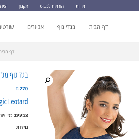
אודות
הוראות לכיבוס
תקנון
יציר
דף הבית
בגדי גוף
אביזרים
שורטים
דף הבית
בגד גוף מג'י
₪
270
ic Leotard
צבעים:
כפי שמו
מידות