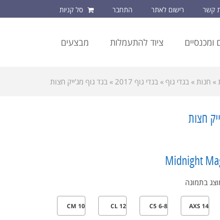
ת קשר
רישום לאתר
התחבר
סל קניות
 ומכנסיים
ציוד להתעמלות
מבצעים
»
חנות
»
בגדי גוף
»
בגדי גוף 2017
»
בגד גוף מג'ייק חצות
יק חצות
Midnight Mag
צג בתמונה
CM 10
CL 12
C5 6-8
AXS 14