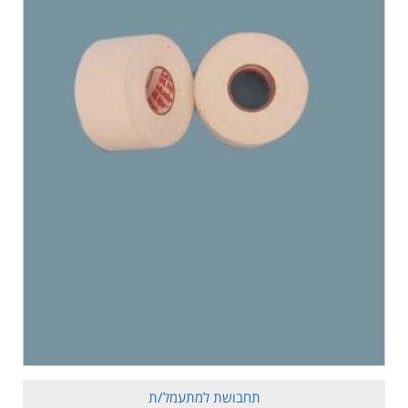
תחבושת למתעמל/ת