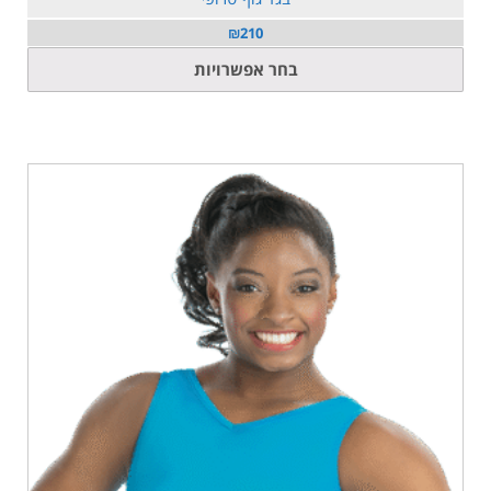
₪
210
למוצר
בחר אפשרויות
זה
יש
מספר
סוגים.
ניתן
לבחור
את
האפשרויות
בעמוד
המוצר