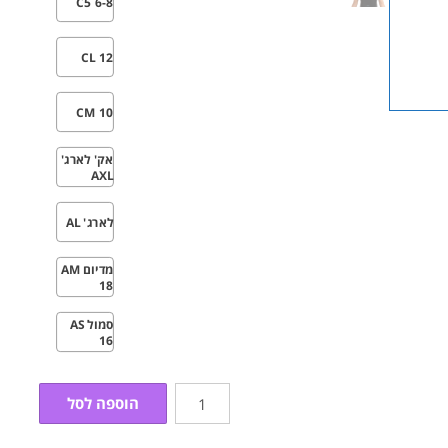
C5 6-8
CL 12
CM 10
אק' לארג'
AXL
לארג' AL
מדיום AM
18
סמול AS
16
כמות
הוספה לסל
של
עניבה