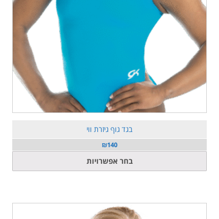
בגד גוף גיזרת ווי
₪
140
למוצר
בחר אפשרויות
זה
יש
מספר
סוגים.
ניתן