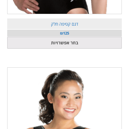
דגם קטיפה חלק
₪
125
למוצר
בחר אפשרויות
זה
יש
מספר
סוגים.
ניתן
לבחור
את
האפשרויות
בעמוד
המוצר